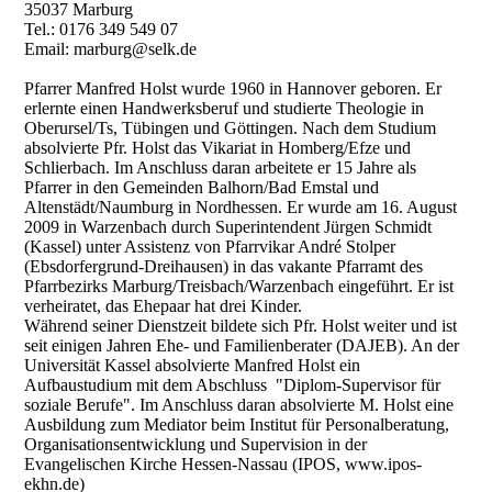
35037 Marburg
Tel.: 0176 349 549 07
Email: marburg@selk.de
Pfarrer Manfred Holst wurde 1960 in Hannover geboren. Er
erlernte einen Handwerksberuf und studierte Theologie in
Oberursel/Ts, Tübingen und Göttingen. Nach dem Studium
absolvierte Pfr. Holst das Vikariat in Homberg/Efze und
Schlierbach. Im Anschluss daran arbeitete er 15 Jahre als
Pfarrer in den Gemeinden Balhorn/Bad Emstal und
Altenstädt/Naumburg in Nordhessen. Er wurde am 16. August
2009 in Warzenbach durch Superintendent Jürgen Schmidt
(Kassel) unter Assistenz von Pfarrvikar André Stolper
(Ebsdorfergrund-Dreihausen) in das vakante Pfarramt des
Pfarrbezirks Marburg/Treisbach/Warzenbach eingeführt. Er ist
verheiratet, das Ehepaar hat drei Kinder.
Während seiner Dienstzeit bildete sich Pfr. Holst weiter und ist
seit einigen Jahren Ehe- und Familienberater (DAJEB). An der
Universität Kassel absolvierte Manfred Holst ein
Aufbaustudium mit dem Abschluss "Diplom-Supervisor für
soziale Berufe". Im Anschluss daran absolvierte M. Holst eine
Ausbildung zum Mediator beim Institut für Personalberatung,
Organisationsentwicklung und Supervision in der
Evangelischen Kirche Hessen-Nassau (IPOS, www.ipos-
ekhn.de)